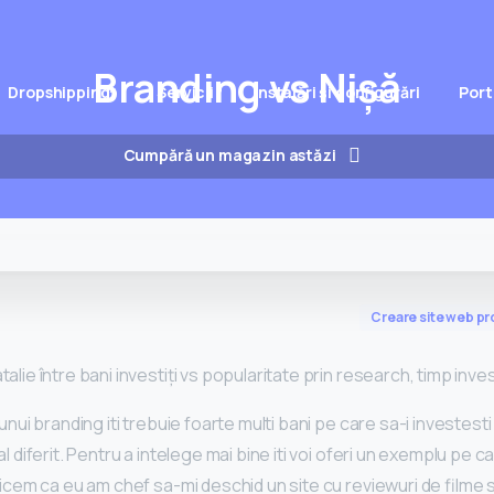
Branding vs Nişă
Dropshipping*
Servicii
Instalări și configurări
Port
Cumpără un magazin astăzi
Creare site web pr
lie între bani investiţi vs popularitate prin research, timp inves
unui branding iti trebuie foarte multi bani pe care sa-i investest
diferit. Pentru a intelege mai bine iti voi oferi un exemplu pe care
zicem ca eu am chef sa-mi deschid un site cu reviewuri de filme 