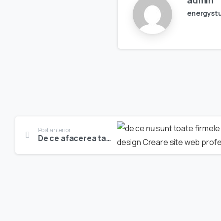
energystu
Post anterior
De ce afacerea ta are nevoie de prezenţă în online ?