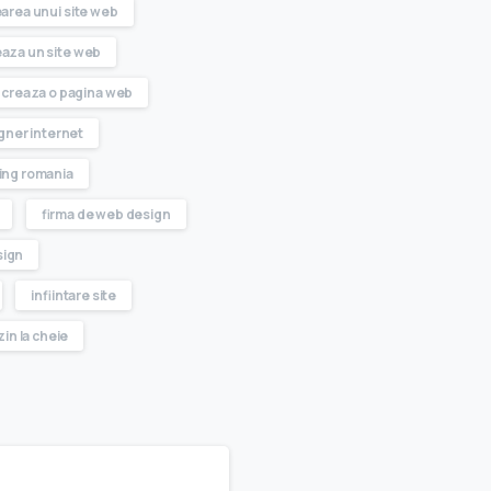
area unui site web
eaza un site web
 creaza o pagina web
gner internet
ing romania
firma de web design
sign
infiintare site
in la cheie