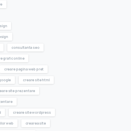
re
sign
esign
consultanta seo
e grafic online
creare pagina web pret
 google
creare site html
eare site prezentare
zentare
l
creare site wordpress
ilor web
crearea site