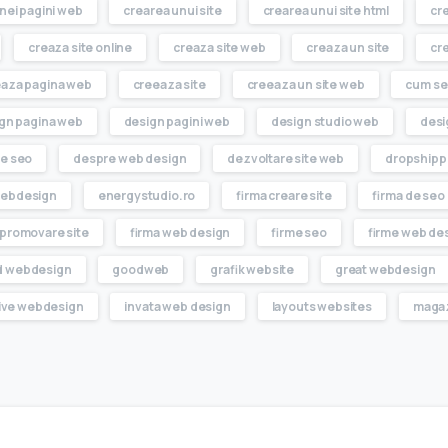
nei pagini web
crearea unui site
crearea unui site html
cre
creaza site online
creaza site web
creaza un site
cr
aza pagina web
creeaza site
creeaza un site web
cum se
gn pagina web
design pagini web
design studio web
desi
e seo
despre web design
dezvoltare site web
dropshipp
webdesign
energystudio.ro
firma creare site
firma de seo
 promovare site
firma web design
firme seo
firme web de
d webdesign
goodweb
grafik website
great webdesign
tive webdesign
invata web design
layouts websites
magaz