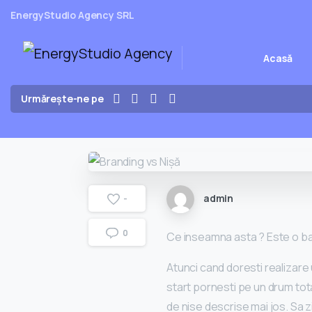
EnergyStudio Agency SRL
Acasă
Urmărește-ne pe
admin
-
0
Ce inseamna asta ? Este o bata
Atunci cand doresti realizare 
start pornesti pe un drum total 
de nise descrise mai jo
s. Sa 