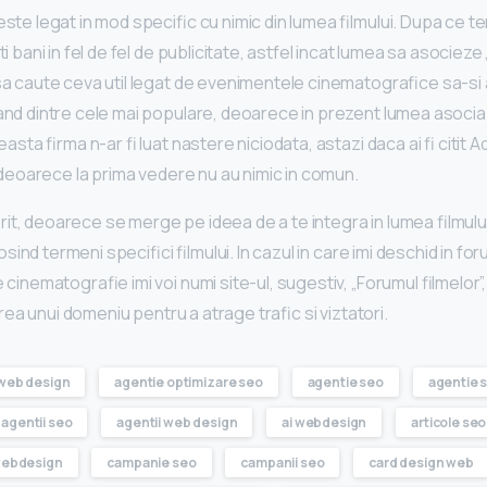
e legat in mod specific cu nimic din lumea filmului. Dupa ce termi
 bani in fel de fel de publicitate, astfel incat lumea sa asocieze
a caute ceva util legat de evenimentele cinematografice sa-si 
nd dintre cele mai populare, deoarece in prezent lumea asoci
sta firma n-ar fi luat nastere niciodata, astazi daca ai fi citit A
 deoarece la prima vedere nu au nimic in comun.
erit, deoarece se merge pe ideea de a te integra in lumea filmulu
osind termeni specifici filmului. In cazul in care imi deschid in f
cinematografie imi voi numi site-ul, sugestiv, „Forumul filmelo
rea unui domeniu pentru a atrage trafic si viztatori.
 web design
agentie optimizare seo
agentie seo
agentie s
agentii seo
agentii web design
ai webdesign
articole seo
webdesign
campanie seo
campanii seo
card design web