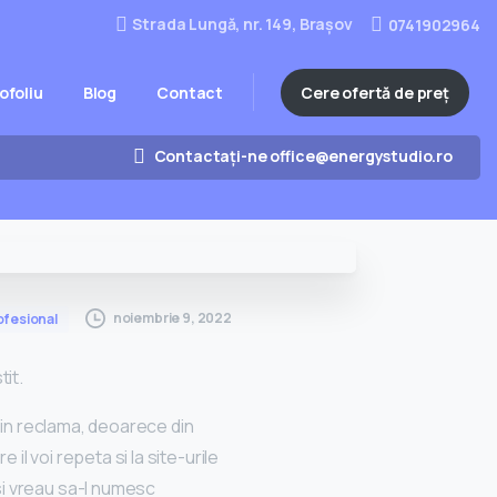
Strada Lungă, nr. 149, Brașov
0741902964
Cere ofertă de preț
ofoliu
Blog
Contact
Contactați-ne office@energystudio.ro
noiembrie 9, 2022
ofesional
tit.
i in reclama, deoarece din
 il voi repeta si la site-urile
si vreau sa-l numesc