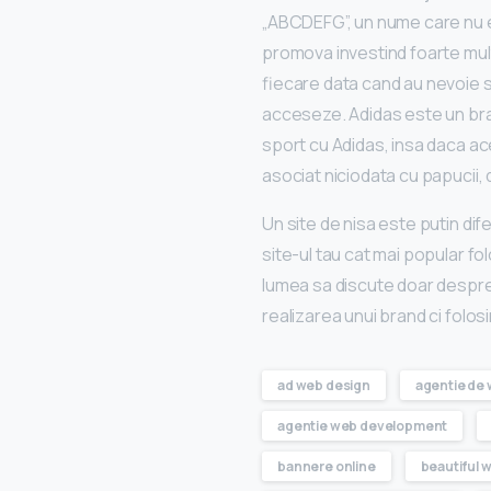
„ABCDEFG”, un nume care nu est
promova investind foarte multi
fiecare data cand au nevoie s
acceseze. Adidas este un bra
sport cu Adidas, insa daca acea
asociat niciodata cu papucii,
Un site de nisa este putin dif
site-ul tau cat mai popular fol
lumea sa discute doar despre 
realizarea unui brand ci folosi
ad web design
agentie de
agentie web development
bannere online
beautiful 