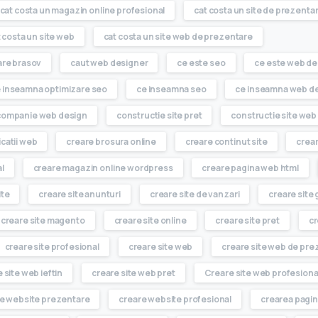
cat costa un magazin online profesional
cat costa un site de prezenta
 costa un site web
cat costa un site web de prezentare
are brasov
caut web designer
ce este seo
ce este web de
 inseamna optimizare seo
ce inseamna seo
ce inseamna web d
companie web design
constructie site pret
constructie site web
icatii web
creare brosura online
creare continut site
crear
l
creare magazin online wordpress
creare pagina web html
ite
creare site anunturi
creare site de vanzari
creare site
creare site magento
creare site online
creare site pret
cr
creare site profesional
creare site web
creare site web de pre
 site web ieftin
creare site web pret
Creare site web profesiona
e website prezentare
creare website profesional
crearea pagin