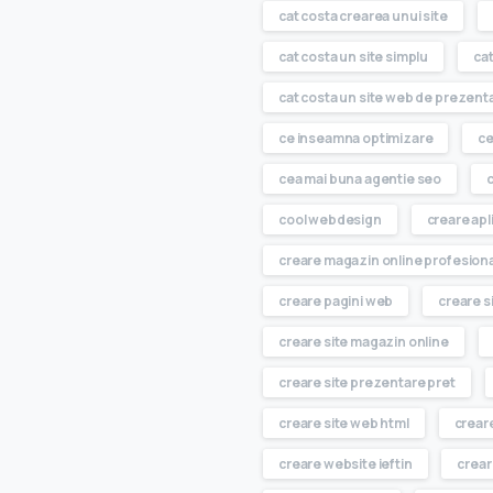
cat costa crearea unui site
cat costa un site simplu
cat
cat costa un site web de prezent
ce inseamna optimizare
ce
cea mai buna agentie seo
cool webdesign
creare apl
creare magazin online profesiona
creare pagini web
creare s
creare site magazin online
creare site prezentare pret
creare site web html
creare
creare website ieftin
crear