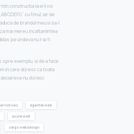
n constructia la el il voi
 „ABCDEFG” cu fimul, iar de
aduca de brandul meu si sa-l
aza mai mereu incaltamintea
didas pe undeva nu l-ai fi
i, spre exemplu, si de a face
orum in care doresc ca toata
r”, deoarece nu doresc
ervicii seo
agentie web
axure web
cargo webdesign