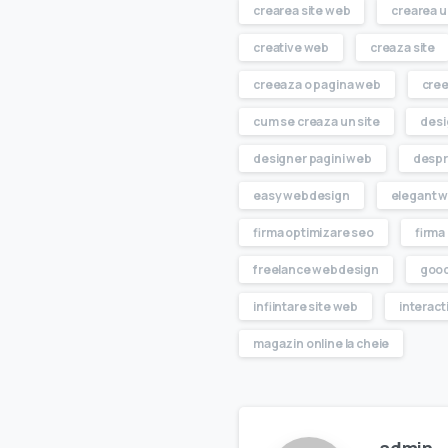
crearea site web
crearea u
creative web
creaza site
creeaza o pagina web
cree
cum se creaza un site
desi
designer pagini web
despr
easy webdesign
elegant 
firma optimizare seo
firma
freelance webdesign
goo
infiintare site web
interac
magazin online la cheie
admin