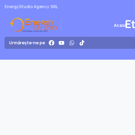
EnergyStudio Agency SRL
E
Acasă
Urmărește-ne pe