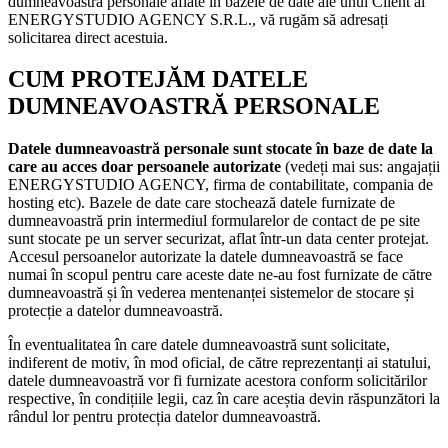
dumneavoastră personale aflate în bazele de date ale unui Client al
ENERGYSTUDIO AGENCY S.R.L., vă rugăm să adresați
solicitarea direct acestuia.
CUM PROTEJĂM DATELE
DUMNEAVOASTRĂ PERSONALE
Datele dumneavoastră personale sunt stocate în baze de date la
care au acces doar persoanele autorizate
(vedeți mai sus: angajații
ENERGYSTUDIO AGENCY, firma de contabilitate, compania de
hosting etc). Bazele de date care stochează datele furnizate de
dumneavoastră prin intermediul formularelor de contact de pe site
sunt stocate pe un server securizat, aflat într-un data center protejat.
Accesul persoanelor autorizate la datele dumneavoastră se face
numai în scopul pentru care aceste date ne-au fost furnizate de către
dumneavoastră și în vederea mentenanței sistemelor de stocare și
protecție a datelor dumneavoastră.
În eventualitatea în care datele dumneavoastră sunt solicitate,
indiferent de motiv, în mod oficial, de către reprezentanți ai statului,
datele dumneavoastră vor fi furnizate acestora conform solicitărilor
respective, în condițiile legii, caz în care aceștia devin răspunzători la
rândul lor pentru protecția datelor dumneavoastră.