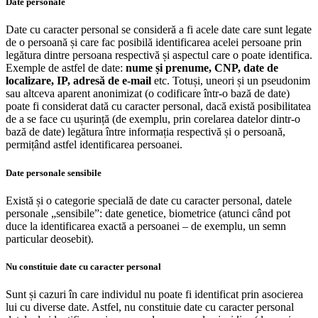
Date personale
Date cu caracter personal se consideră a fi acele date care sunt legate
de o persoană și care fac posibilă identificarea acelei persoane prin
legătura dintre persoana respectivă și aspectul care o poate identifica.
Exemple de astfel de date:
nume și prenume, CNP, date de
localizare, IP, adresă de e-mail
etc. Totuși, uneori și un pseudonim
sau altceva aparent anonimizat (o codificare într-o bază de date)
poate fi considerat dată cu caracter personal, dacă există posibilitatea
de a se face cu ușurință (de exemplu, prin corelarea datelor dintr-o
bază de date) legătura între informația respectivă și o persoană,
permițând astfel identificarea persoanei.
Date personale sensibile
Există și o categorie specială de date cu caracter personal, datele
personale „sensibile”: date genetice, biometrice (atunci când pot
duce la identificarea exactă a persoanei – de exemplu, un semn
particular deosebit).
Nu constituie date cu caracter personal
Sunt și cazuri în care individul nu poate fi identificat prin asocierea
lui cu diverse date. Astfel, nu constituie date cu caracter personal