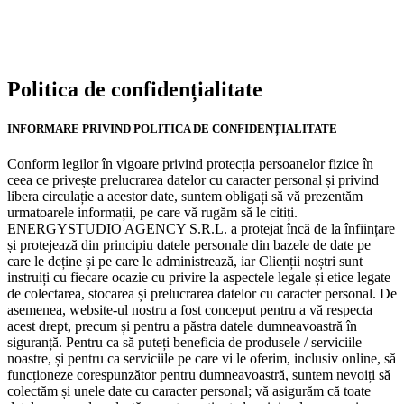
Politica
de
confidențialitate
INFORMARE PRIVIND POLITICA DE CONFIDENȚIALITATE
Conform legilor în vigoare privind protecția persoanelor fizice în
ceea ce privește prelucrarea datelor cu caracter personal și privind
libera circulație a acestor date, suntem obligați să vă prezentăm
urmatoarele informații, pe care vă rugăm să le citiți.
ENERGYSTUDIO AGENCY S.R.L. a protejat încă de la înființare
și protejează din principiu datele personale din bazele de date pe
care le deține și pe care le administrează, iar Clienții noștri sunt
instruiți cu fiecare ocazie cu privire la aspectele legale și etice legate
de colectarea, stocarea și prelucrarea datelor cu caracter personal. De
asemenea, website-ul nostru a fost conceput pentru a vă respecta
acest drept, precum și pentru a păstra datele dumneavoastră în
siguranță. Pentru ca să puteți beneficia de produsele / serviciile
noastre, și pentru ca serviciile pe care vi le oferim, inclusiv online, să
funcționeze corespunzător pentru dumneavoastră, suntem nevoiți să
colectăm și unele date cu caracter personal; vă asigurăm că toate