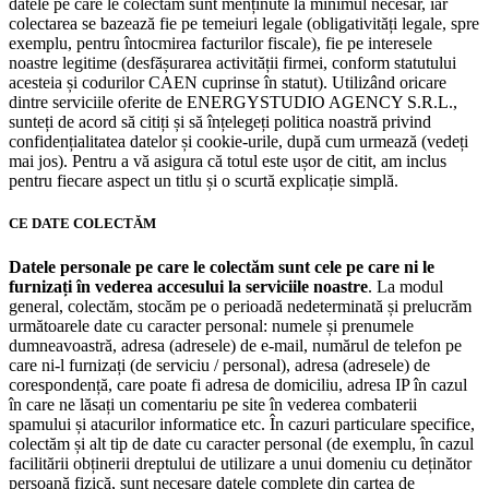
datele pe care le colectăm sunt menținute la minimul necesar, iar
colectarea se bazează fie pe temeiuri legale (obligativități legale, spre
exemplu, pentru întocmirea facturilor fiscale), fie pe interesele
noastre legitime (desfășurarea activității firmei, conform statutului
acesteia și codurilor CAEN cuprinse în statut). Utilizând oricare
dintre serviciile oferite de ENERGYSTUDIO AGENCY S.R.L.,
sunteți de acord să citiți și să înțelegeți politica noastră privind
confidențialitatea datelor și cookie-urile, după cum urmează (vedeți
mai jos). Pentru a vă asigura că totul este ușor de citit, am inclus
pentru fiecare aspect un titlu și o scurtă explicație simplă.
CE DATE COLECTĂM
Datele personale pe care le colectăm
sunt cele pe care ni le
furnizați în vederea accesului la serviciile noastre
. La modul
general, colectăm, stocăm pe o perioadă nedeterminată și prelucrăm
următoarele date cu caracter personal: numele și prenumele
dumneavoastră, adresa (adresele) de e-mail, numărul de telefon pe
care ni-l furnizați (de serviciu / personal), adresa (adresele) de
corespondență, care poate fi adresa de domiciliu, adresa IP în cazul
în care ne lăsați un comentariu pe site în vederea combaterii
spamului și atacurilor informatice etc. În cazuri particulare specifice,
colectăm și alt tip de date cu caracter personal (de exemplu, în cazul
facilitării obținerii dreptului de utilizare a unui domeniu cu deținător
persoană fizică, sunt necesare datele complete din cartea de