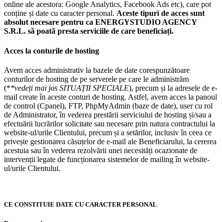
online ale acestora: Google Analytics, Facebook Ads etc), care pot
conține și date cu caracter personal.
Aceste tipuri de acces sunt
absolut necesare pentru ca ENERGYSTUDIO AGENCY
S.R.L. să poată presta serviciile de care beneficiați.
Acces la conturile de hosting
Avem acces administrativ la bazele de date corespunzătoare
conturilor de hosting de pe serverele pe care le administrăm
(*
*vedeți mai jos SITUAȚII SPECIALE
), precum și la adresele de e-
mail create în aceste conturi de hosting. Astfel, avem acces la panoul
de control (Cpanel), FTP, PhpMyAdmin (baze de date), user cu rol
de Administrator, în vederea prestării serviciului de hosting și/sau a
efectuării lucrărilor solicitate sau necesare prin natura contractului la
website-ul/urile Clientului, precum și a setărilor, inclusiv în ceea ce
privește gestionarea căsuțelor de e-mail ale Beneficiarului, la cererea
acestuia sau în vederea rezolvării unei necesități ocazionate de
intervenții legate de funcționarea sistemelor de mailing în website-
ul/urile Clientului.
CE CONSTITUIE DATE CU CARACTER PERSONAL