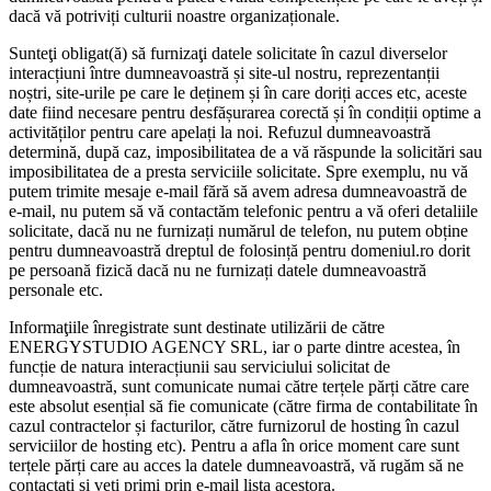
dacă vă potriviți culturii noastre organizaționale.
Sunteţi obligat(ă) să furnizaţi datele solicitate în cazul diverselor
interacțiuni între dumneavoastră și site-ul nostru, reprezentanții
noștri, site-urile pe care le deținem și în care doriți acces etc, aceste
date fiind necesare pentru desfășurarea corectă și în condiții optime a
activităților pentru care apelați la noi. Refuzul dumneavoastră
determină, după caz, imposibilitatea de a vă răspunde la solicitări sau
imposibilitatea de a presta serviciile solicitate. Spre exemplu, nu vă
putem trimite mesaje e-mail fără să avem adresa dumneavoastră de
e-mail, nu putem să vă contactăm telefonic pentru a vă oferi detaliile
solicitate, dacă nu ne furnizați numărul de telefon, nu putem obține
pentru dumneavoastră dreptul de folosință pentru domeniul.ro dorit
pe persoană fizică dacă nu ne furnizați datele dumneavoastră
personale etc.
Informaţiile înregistrate sunt destinate utilizării de către
ENERGYSTUDIO AGENCY SRL, iar o parte dintre acestea, în
funcție de natura interacțiunii sau serviciului solicitat de
dumneavoastră, sunt comunicate numai către terțele părți către care
este absolut esențial să fie comunicate (către firma de contabilitate în
cazul contractelor și facturilor, către furnizorul de hosting în cazul
serviciilor de hosting etc). Pentru a afla în orice moment care sunt
terțele părți care au acces la datele dumneavoastră, vă rugăm să ne
contactați și veți primi prin e-mail lista acestora.