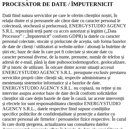
PROCESATOR DE DATE / ÎMPUTERNICIT
Dată fiind natura serviciilor pe care le oferim clienților noștri, în
relația dintre ei și persoanele ale căror date cu caracter personal le
colectează, stochează și prelucrează, ENERGYSTUDIO AGENCY
S.R.L. reprezintă terță parte cu acces autorizat și legitim („Data
Processor” / „Împuternicit” conform GDPR) la datele cu caracter
personal colectate, stocate și prelucrate de aceștia, sub forma bazelor
de date de clienți / utilizatori ai website-urilor / abonați la buletine de
știri etc, baze de date în care pot fi colectate și stocate date cu
caracter personal diverse, de la nume, prenume, număr de telefon și
adresă de e-mail, până la date psihosociodemografice, geolocalizare,
IP și istoric de utilizare. În oricare dintre aceste situații accesul
ENERGYSTUDIO AGENCY S.R.L. presupune exclusiv prestarea
serviciilor proprii către clienții săi, respectiv administrarea și
mentenanța sistemelor informatice și a bazelor de date.
ENERGYSTUDIO AGENCY S.R.L. nu copiază, nu reține și nu
intervine asupra acestor baze de date decât conform solicitărilor
clienților săi care dețin bazele de date în cauză, iar aceste intervenții
și efectele lor sunt responsabilitatea clienților ENERGYSTUDIO
AGENCY S.R.L., datele respective fiind supuse condițiilor
specifice politicilor de confidențialitate și protecție a datelor cu
caracter personal ale firmelor / persoanelor fizice respective. În cazul
în care doriți ștergerea, actualizarea sau consultarea datelor