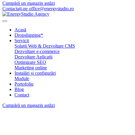
Cumpără un magazin astăzi
Contactați-ne office@energystudio.ro
Acasă
Dropshipping*
Servicii
Soluții Web & Dezvoltare CMS
Dezvoltare e-commerce
Dezvoltare Aplicații
Optimizare SEO
Marketing online
Instalări și configurări
Module
Portofoliu
Blog
Contact
Cumpără un magazin astăzi