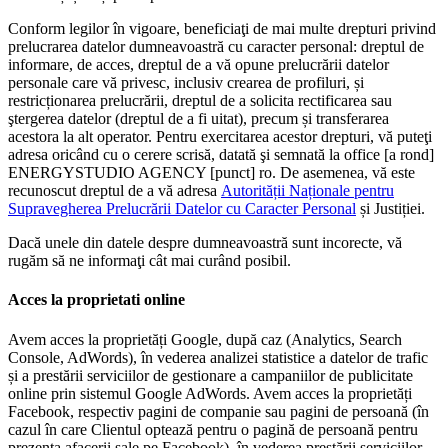
Conform legilor în vigoare, beneficiaţi de mai multe drepturi privind
prelucrarea datelor dumneavoastră cu caracter personal: dreptul de
informare, de acces, dreptul de a vă opune prelucrării datelor
personale care vă privesc, inclusiv crearea de profiluri, și
restricționarea prelucrării, dreptul de a solicita rectificarea sau
ştergerea datelor (dreptul de a fi uitat), precum și transferarea
acestora la alt operator. Pentru exercitarea acestor drepturi, vă puteţi
adresa oricând cu o cerere scrisă, datată şi semnată la office [a rond]
ENERGYSTUDIO AGENCY [punct] ro. De asemenea, vă este
recunoscut dreptul de a vă adresa
Autorității Naționale pentru
Supravegherea Prelucrării Datelor cu Caracter Personal
și Justiției.
Dacă unele din datele despre dumneavoastră sunt incorecte, vă
rugăm să ne informaţi cât mai curând posibil.
Acces la proprietati online
Avem acces la proprietăți Google, după caz (Analytics, Search
Console, AdWords), în vederea analizei statistice a datelor de trafic
și a prestării serviciilor de gestionare a campaniilor de publicitate
online prin sistemul Google AdWords. Avem acces la proprietăți
Facebook, respectiv pagini de companie sau pagini de persoană (în
cazul în care Clientul optează pentru o pagină de persoană pentru
prezența afacerii sale pe Facebook), în vederea prestării serviciilor