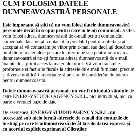
CUM FOLOSIM DATELE
DUMNEAVOASTRĂ PERSONALE
Este important să știți că nu vom folosi datele dumneavoastră
personale decât în scopul pentru care ni le-ați comunicat.
Astfel,
vom folosi adresa dumneavoastră de e-mail pentru comunicări
comerciale dacă ne-ați contactat în prealabil pentru o ofertă și ați
acceptat să vă contactăm pe viitor prin e-mail sau dacă ați descărcat
unul dintre materialele pe care le oferim pe site pentru informarea
dumneavoastră și ne-ați furnizat adresa dumneavoastră de e-mail
înainte de a primi acces la materialul dorit. Vă vom transmite
proformele și facturile fiscale la adresele de e-mail furnizate, precum
și diverse notificări importante și pe care le considerăm de interes
pentru dumneavoastră.
Datele dumneavoastră personale nu vor fi niciodată vândute
de
către ENERGYSTUDIO AGENCY S.R.L. nici individual, nici ca
parte a vreunei baze de date.
De asemenea,
ENERGYSTUDIO AGENCY S.R.L. nu
accesează sub nicio formă adresele de e-mail din conturile de
hosting pe care le administrează decât la solicitarea expresă și
cu acordul explicit exprimat al Clienților.