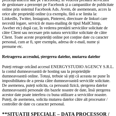
de gestionare a prezenței pe Facebook și a campaniilor de publicitate
online prin sistemul Facebook Ads. Avem, de asemeneam, acces la
orice alte proprietăți online (ca exemplu, fără a se limita la:
LinkedIn, Twitter, Instagram, Pinterest, directoare de linkuri care
necesită logare, servicii de mass-mailing de tipul MailChimp,
Aweber etc) după caz, în vederea prestării serviciilor solicitate de
către Client sau necesare prin natura serviciilor solicitate de către
Client. Toate aceste proprietăți online pot conține date cu caracter
personal, cum ar fi, spre exemplu, adresa de e-mail, nume și
prenume etc.
Retragerea accesului, ștergerea datelor, mutarea datelor
Puteți retrage oricând accesul ENERGYSTUDIO AGENCY S.R.L.
la contul dumneavoastră de hosting sau la proprietățile
dumneavoastră online. Totuși, trebuie să știți că aceasta ne pune în
imposibilitatea de a presta către dumneavoastră serviciile solicitate.
De asemenea, puteți solicita, ca persoană fizică, ștergerea datelor
dumneavoastră personale din bazele noastre de date, însă ștergerea
acestor date poate interfera cu buna utilizare a serviciilor noastre.
Puteți, de asemenea, solicita mutarea datelor către alt procesator /
controller de date cu caracter personal.
**SITUAȚII SPECIALE – DATA PROCESSOR /