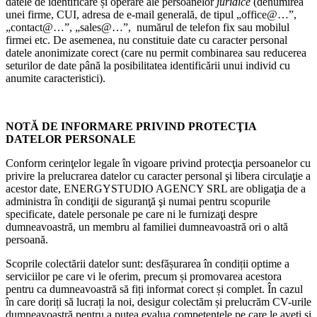
datele de identificare și operare ale persoanelor
juridice
(denumirea
unei firme, CUI, adresa de e-mail generală, de tipul „office@…”,
„contact@…”, „sales@…”, numărul de telefon fix sau mobilul
firmei etc. De asemenea, nu constituie date cu caracter personal
datele anonimizate corect (care nu permit combinarea sau reducerea
seturilor de date până la posibilitatea identificării unui individ cu
anumite caracteristici).
NOTĂ DE INFORMARE PRIVIND PROTECŢIA
DATELOR PERSONALE
Conform cerinţelor legale în vigoare privind protecţia persoanelor cu
privire la prelucrarea datelor cu caracter personal şi libera circulaţie a
acestor date, ENERGYSTUDIO AGENCY SRL are obligaţia de a
administra în condiţii de siguranţă şi numai pentru scopurile
specificate, datele personale pe care ni le furnizaţi despre
dumneavoastră, un membru al familiei dumneavoastră ori o altă
persoană.
Scoprile colectării datelor sunt: desfășurarea în condiții optime a
serviciilor pe care vi le oferim, precum și promovarea acestora
pentru ca dumneavoastră să fiți informat corect și complet. În cazul
în care doriți să lucrați la noi, desigur colectăm și prelucrăm CV-urile
dumneavoastră pentru a putea evalua competențele pe care le aveți și