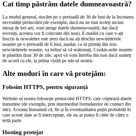
Cat timp păstrăm datele dumneavoastră?
La modul general, stocăm pe o perioadă de 36 de luni de la încetarea
necesității prelucrării (de exemplu, dacă nu ne mai scrieți niciun
mesaj de trei ani, vom șterge datele dumneavoastră, dar dacă
reveniți, acestea vor fi colectate din nou). E-mailul cu care v-ați
înscris la newsletter este șters dacă nu ați deschis newsletterele
noastre pe o perioadă de 6 luni, așadar, ca să primiți din nou
newsletterele noastre, va trebui să vă reabonați. Cookie-urile noastre
le păstrăm doar 30 de zile, apoi vă vom întreba din nou dacă sunteți
de acord cu ele, la prima vizită pe site-ul nostru.
Alte moduri în care vă protejăm:
Folosim HTTPS, pentru siguranță
Website-ul nostru folosește protocolul HTTPS, care criptează datele
transmise (de exemplu, prin intermediul formularelor de contact din
site). Aceasta înseamnă că, fie și în eventualitatea puțin probabilă în
care aceste date ar fi interceptate, ele nu ar putea fi citite de către o
terță parte.
Hosting protejat