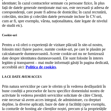
identitate; în cazul contractelor semnate cu persoane fizice, în plus
față de datele generale menționate mai sus, este necesară și adresa de
corespondență, care poate fi adresa de domiciliu; în cazul recrutării,
colectăm, stocăm și colectăm datele personale incluse în CV-uri,
cum ar fi, spre exemplu, vârsta, naționalitatea, date legate de nivelul
de studii etc).
Cookie-uri
Pentru a vă oferi o experiență de vizitare plăcută în site-ul nostru,
folosim mici fișiere pasive, numite cookie-uri, pe care le plasăm pe
calculatoarele dumneavoastră. Aceste cookie-uri nu ne furnizează
date despre identitatea dumneavoastră. Ele sunt folosite în interes
legitim și transparent – mai multe informații găsiți în pagina dedicată,
accesibilă aici:
Politica de cookies
.
LA CE DATE AVEM ACCES
Prin natura serviciilor pe care le oferim și în vederea desfășurării în
bune condiții a proceselor de lucru specifice domeniului nostru de
activitate în vederea prestării serviciilor solicitate de către Clienți,
este necesar să avem acces integral, de administrare, cu drepturi
depline, la diverse aplicații, baze de date și facilități (spre exemplu,
la conturile de hosting ale clienților noștri, precum și la proprietățile