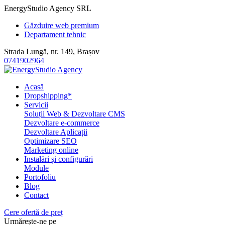
EnergyStudio Agency SRL
Găzduire web premium
Departament tehnic
Strada Lungă, nr. 149, Brașov
0741902964
Acasă
Dropshipping*
Servicii
Soluții Web & Dezvoltare CMS
Dezvoltare e-commerce
Dezvoltare Aplicații
Optimizare SEO
Marketing online
Instalări și configurări
Module
Portofoliu
Blog
Contact
Cere ofertă de preț
Urmărește-ne pe