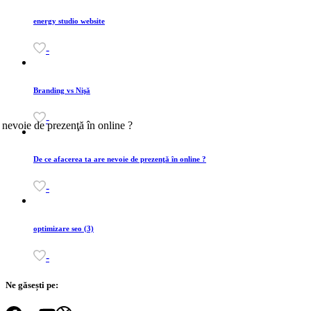
energy studio website
-
Branding vs Nişă
-
De ce afacerea ta are nevoie de prezenţă în online ?
-
optimizare seo (3)
-
Ne găsești pe: