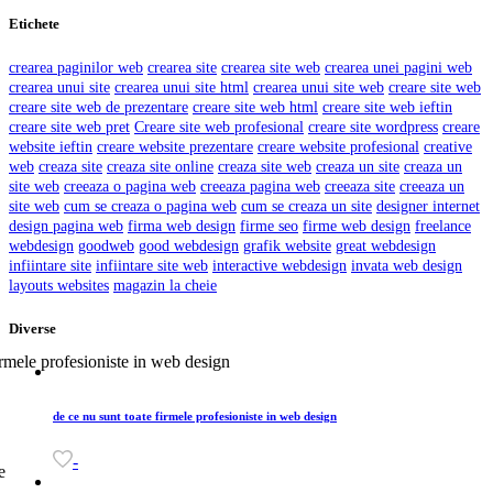
Etichete
crearea paginilor web
crearea site
crearea site web
crearea unei pagini web
crearea unui site
crearea unui site html
crearea unui site web
creare site web
creare site web de prezentare
creare site web html
creare site web ieftin
creare site web pret
Creare site web profesional
creare site wordpress
creare
website ieftin
creare website prezentare
creare website profesional
creative
web
creaza site
creaza site online
creaza site web
creaza un site
creaza un
site web
creeaza o pagina web
creeaza pagina web
creeaza site
creeaza un
site web
cum se creaza o pagina web
cum se creaza un site
designer internet
design pagina web
firma web design
firme seo
firme web design
freelance
webdesign
goodweb
good webdesign
grafik website
great webdesign
infiintare site
infiintare site web
interactive webdesign
invata web design
layouts websites
magazin la cheie
Diverse
de ce nu sunt toate firmele profesioniste in web design
-