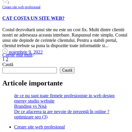
-
Creare site web profesional
CAT COSTA UN SITE WEB?
Costul dezvoltarii unui site nu este un cost fix. Multi dintre clientii
nostri ne adreseaza aceasta intrebare. Raspunsul este simplu. Costul
unui site depinde de cerintele clientului. Pentru a stabili pretul,
clientul trebuie sa puna la dispozitie toate informatiile si...
noiembrie 9, 2022
Citeste mai mult
1
2
Caută
Caută
Articole importante
de ce nu sunt toate firmele profesioniste in web design
energy studio website
Branding vs Nişă
De ce afacerea ta are nevoie de prezenţă în online ?
optimizare seo (3)
Creare site web profesional