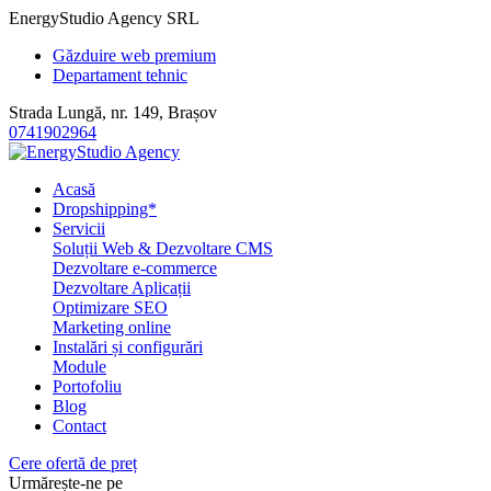
EnergyStudio Agency SRL
Găzduire web premium
Departament tehnic
Strada Lungă, nr. 149, Brașov
0741902964
Acasă
Dropshipping*
Servicii
Soluții Web & Dezvoltare CMS
Dezvoltare e-commerce
Dezvoltare Aplicații
Optimizare SEO
Marketing online
Instalări și configurări
Module
Portofoliu
Blog
Contact
Cere ofertă de preț
Urmărește-ne pe