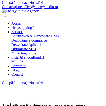
Cumpără un magazin astăzi
Contactați-ne office@energystudio.ro
Acasă
Dropshipping*
Servicii
Soluții Web & Dezvoltare CMS
Dezvoltare e-commerce
Dezvoltare Aplicații
Optimizare SEO
Marketing online
Instalări și configurări
Module
Portofoliu
Blog
Contact
Cumpără un magazin astăzi