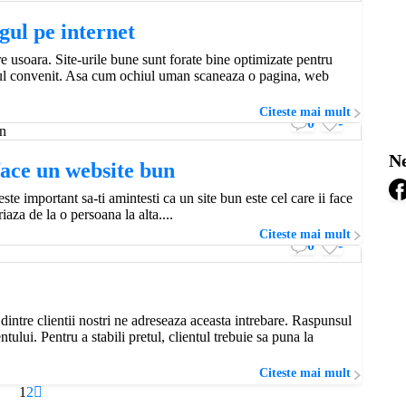
gul pe internet
 usoara. Site-urile bune sunt forate bine optimizate pentru
sajul convenit. Asa cum ochiul uman scaneaza o pagina, web
Citeste mai mult
0
-
Ne
face un website bun
te important sa-ti amintesti ca un site bun este cel care ii face
aza de la o persoana la alta....
Citeste mai mult
0
-
 dintre clientii nostri ne adreseaza aceasta intrebare. Raspunsul
tului. Pentru a stabili pretul, clientul trebuie sa puna la
Citeste mai mult
1
2