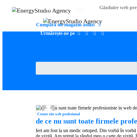
EnergyStudio Agency SRL
Găzduire web pr
Acasă
Cumpără un magazin astăzi
Urmărește-ne pe
Creare site web profesional
de ce nu sunt toate firmele prof
Ieri am fost la un medic ortoped. Din vorbă în vorbă
de vizită. Am primit la rândul meu o carte de vizită. 