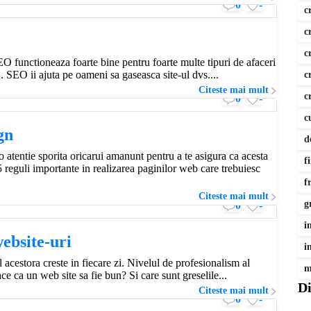
0
-
c
c
c
O functioneaza foarte bine pentru foarte multe tipuri de afaceri
1. SEO ii ajuta pe oameni sa gaseasca site-ul dvs....
c
Citeste mai mult
c
0
-
c
gn
d
 o atentie sporita oricarui amanunt pentru a te asigura ca acesta
f
5 reguli importante in realizarea paginilor web care trebuiesc
f
Citeste mai mult
g
0
-
i
website-uri
i
 acestora creste in fiecare zi. Nivelul de profesionalism al
m
ace ca un web site sa fie bun? Si care sunt greselile...
Di
Citeste mai mult
0
-