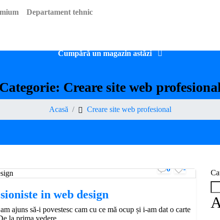
emium
Departament tehnic
Dropshipping*
Servicii
Instalări și configurări
Portofol
Cumpără un magazin astăzi
Categorie:
Creare site web profesiona
Acasă
Creare site web profesional
0
-
Ca
esioniste in web design
A
 am ajuns să-i povestesc cam cu ce mă ocup și i-am dat o carte
De la prima vedere...