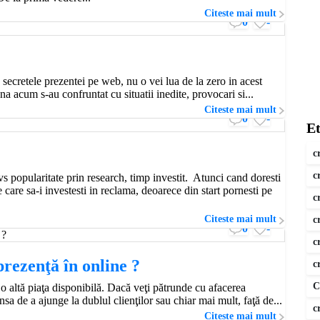
Citeste mai mult
0
-
 secretele prezentei pe web, nu o vei lua de la zero in acest
 acum s-au confruntat cu situatii inedite, provocari si...
Citeste mai mult
0
-
Et
c
c
 vs popularitate prin research, timp investit. Atunci cand doresti
e care sa-i investesti in reclama, deoarece din start pornesti pe
c
Citeste mai mult
c
0
-
c
prezenţă în online ?
c
C
 o altă piaţa disponibilă. Dacă veţi pătrunde cu afacerea
a de a ajunge la dublul clienţilor sau chiar mai mult, faţă de...
c
Citeste mai mult