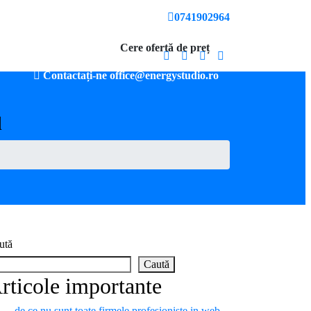
Strada Lungă, nr. 149, Brașov
0741902964
iu
Blog
Contact
Cere ofertă de preț
Contactați-ne office@energystudio.ro
l
ută
Caută
rticole importante
de ce nu sunt toate firmele profesioniste in web