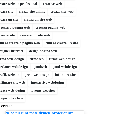
reare website profesional
creative web
reaza site
creaza site online
creaza site web
reaza un site
creaza un site web
reeaza o pagina web
creeaza pagina web
reeaza site
creeaza un site web
um se creaza o pagina web
cum se creaza un site
esigner internet
design pagina web
irma web design
firme seo
firme web design
reelance webdesign
goodweb
good webdesign
rafik website
great webdesign
infiintare site
nfiintare site web
interactive webdesign
nvata web design
layouts websites
agazin la cheie
verse
de ce nu sunt toate firmele profesioniste