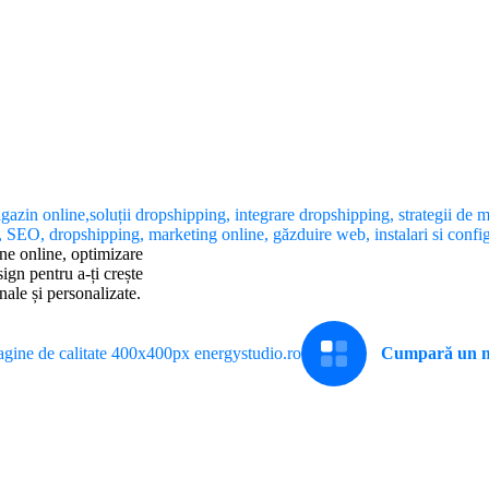
ne online, optimizare
gn pentru a-ți crește
nale și personalizate.
Cumpară un m