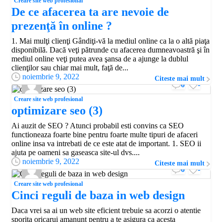
Creare site web profesional
De ce afacerea ta are nevoie de
prezenţă în online ?
1. Mai mulţi clienţi Gândiţi-vă la mediul online ca la o altă piaţa
disponibilă. Dacă veţi pătrunde cu afacerea dumneavoastră şi în
mediul online veţi putea avea şansa de a ajunge la dublul
clienţilor sau chiar mai mult, faţă de...
noiembrie 9, 2022
Citeste mai mult
0
-
Creare site web profesional
optimizare seo (3)
Ai auzit de SEO ? Atunci probabil esti convins ca SEO
functioneaza foarte bine pentru foarte multe tipuri de afaceri
online insa va intrebati de ce este atat de important. 1. SEO ii
ajuta pe oameni sa gaseasca site-ul dvs....
noiembrie 9, 2022
Citeste mai mult
0
-
Creare site web profesional
Cinci reguli de baza in web design
Daca vrei sa ai un web site eficient trebuie sa acorzi o atentie
sporita oricarui amanunt pentru a te asigura ca acesta