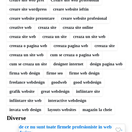
creare site web pret
Creare site web profesional
creare site wordpress
creare website ieftin
creare website prezentare
creare website profesional
creative web
creaza site
creaza site online
creaza site web
creaza un site
creaza un site web
creeaza o pagina web
creeaza pagina web
creeaza site
creeaza un site web
cum se creaza o pagina web
cum se creaza un site
designer internet
design pagina web
firma web design
firme seo
firme web design
freelance webdesign
goodweb
good webdesign
grafik website
great webdesign
infiintare site
infiintare site web
interactive webdesign
invata web design
layouts websites
magazin la cheie
Diverse
de ce nu sunt toate firmele profesioniste in web
-