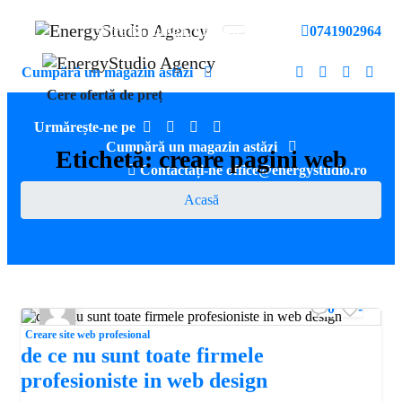
EnergyStudio Agency SRL
Strada Lungă, nr. 149, Brașov
0741902964
Cumpără un magazin astăzi
Cere ofertă de preț
Urmărește-ne pe
Cumpără un magazin astăzi
Etichetă:
creare pagini web
Contactați-ne office@energystudio.ro
Acasă
0
-
Creare site web profesional
de ce nu sunt toate firmele
profesioniste in web design