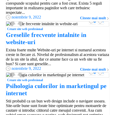
corespunde scopului pentru care a fost creat. Exista 5 reguli
importante in realizarea paginilor web care trebuiesc
respectate...
noiembrie 9, 2022
Citeste mai mult
0
-
Creare site web profesional
Greselile frecvente intalnite in
website-uri
Exista foarte multe Website-uri pe internet si numarul acestora
creste in fiecare zi. Nivelul de profesionalism al acestora variaza
de la un site la altul, dar ce anume face ca un web site sa fie
bun? Si care sunt greselile...
noiembrie 9, 2022
Citeste mai mult
0
-
Creare site web profesional
Psihologia culorilor in marketingul pe
internet
Stii probabil ca un bun web design include o navigare usoara.
Site-urile bune sunt forate bine optimizate pentru motoarele de
cautare si introduc cititorul catre mesajul convenit. Asa cum
ochiul uman scaneaza o pagina, web designerii pot optimiza