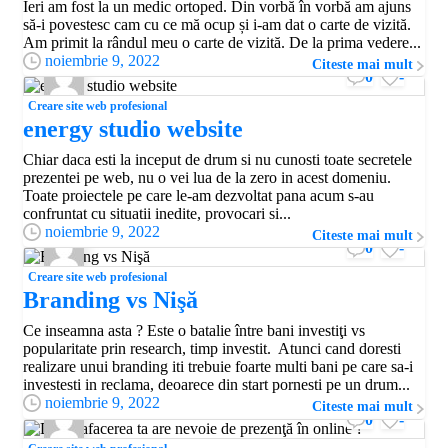
Ieri am fost la un medic ortoped. Din vorbă în vorbă am ajuns
să-i povestesc cam cu ce mă ocup și i-am dat o carte de vizită.
Am primit la rândul meu o carte de vizită. De la prima vedere...
noiembrie 9, 2022
Citeste mai mult
0
-
Creare site web profesional
energy studio website
Chiar daca esti la inceput de drum si nu cunosti toate secretele
prezentei pe web, nu o vei lua de la zero in acest domeniu.
Toate proiectele pe care le-am dezvoltat pana acum s-au
confruntat cu situatii inedite, provocari si...
noiembrie 9, 2022
Citeste mai mult
0
-
Creare site web profesional
Branding vs Nişă
Ce inseamna asta ? Este o batalie între bani investiţi vs
popularitate prin research, timp investit. Atunci cand doresti
realizare unui branding iti trebuie foarte multi bani pe care sa-i
investesti in reclama, deoarece din start pornesti pe un drum...
noiembrie 9, 2022
Citeste mai mult
0
-