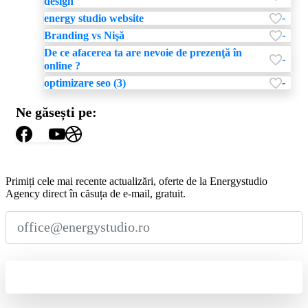
design
-
energy studio website
-
Branding vs Nişă
De ce afacerea ta are nevoie de prezenţă în
-
online ?
-
optimizare seo (3)
Ne găsești pe:
Abonează-te
la
Newsletter
Primiți cele mai recente actualizări, oferte de la Energystudio
Agency direct în căsuța de e-mail, gratuit.