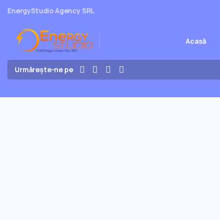
EnergyStudio Agency SRL
Acasă
Urmărește-ne pe
Creare site web profesional
de ce nu sunt toate firmele p
Ieri am fost la un medic ortoped. Din vorbă în vorbă am aj
de vizită. Am primit la rândul meu o carte de vizită. De la pr