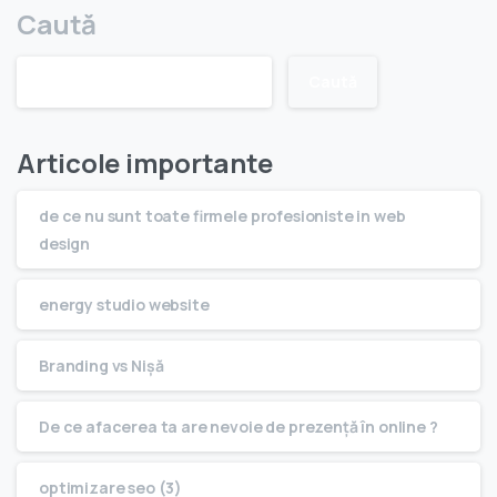
Caută
Caută
Articole importante
de ce nu sunt toate firmele profesioniste in web
design
energy studio website
Branding vs Nişă
De ce afacerea ta are nevoie de prezenţă în online ?
optimizare seo (3)