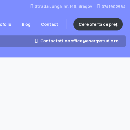
Strada Lungă, nr. 149, Brașov
0741902964
Cere ofertă de preț
ofoliu
Blog
Contact
Contactați-ne office@energystudio.ro