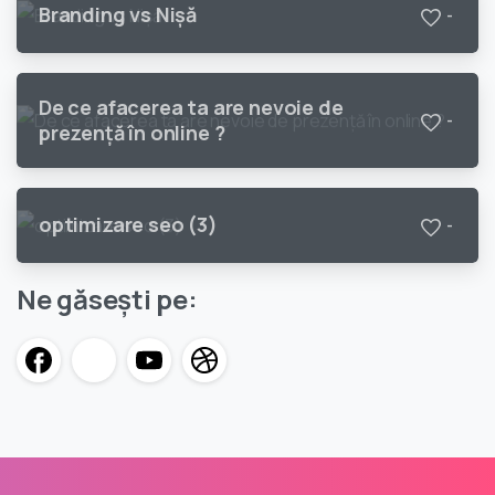
Branding vs Nişă
-
De ce afacerea ta are nevoie de
-
prezenţă în online ?
optimizare seo (3)
-
Ne găsești pe: