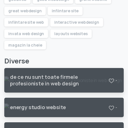
great webdesign
infiintare site
infiintare site web
interactive webdesign
invata web design
layouts websites
magazin la cheie
Diverse
de ce nu sunt toate firmele
-
profesioniste in web design
energy studio website
-