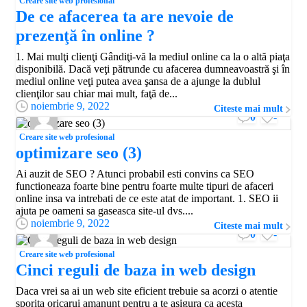
Creare site web profesional
De ce afacerea ta are nevoie de
prezenţă în online ?
1. Mai mulţi clienţi Gândiţi-vă la mediul online ca la o altă piaţa
disponibilă. Dacă veţi pătrunde cu afacerea dumneavoastră şi în
mediul online veţi putea avea şansa de a ajunge la dublul
clienţilor sau chiar mai mult, faţă de...
noiembrie 9, 2022
Citeste mai mult
0
-
Creare site web profesional
optimizare seo (3)
Ai auzit de SEO ? Atunci probabil esti convins ca SEO
functioneaza foarte bine pentru foarte multe tipuri de afaceri
online insa va intrebati de ce este atat de important. 1. SEO ii
ajuta pe oameni sa gaseasca site-ul dvs....
noiembrie 9, 2022
Citeste mai mult
0
-
Creare site web profesional
Cinci reguli de baza in web design
Daca vrei sa ai un web site eficient trebuie sa acorzi o atentie
sporita oricarui amanunt pentru a te asigura ca acesta