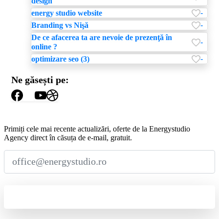
design
-
energy studio website
-
Branding vs Nişă
De ce afacerea ta are nevoie de prezenţă în
-
online ?
-
optimizare seo (3)
Ne găsești pe:
Abonează-te
la
Newsletter
Primiți cele mai recente actualizări, oferte de la Energystudio
Agency direct în căsuța de e-mail, gratuit.