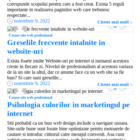
corespunde scopului pentru care a fost creat. Exista 5 reguli
importante in realizarea paginilor web care trebuiesc
respectate...
noiembrie 9, 2022
Citeste mai mult
0
-
Creare site web profesional
Greselile frecvente intalnite in
website-uri
Exista foarte multe Website-uri pe internet si numarul acestora
creste in fiecare zi. Nivelul de profesionalism al acestora variaza
de la un site la altul, dar ce anume face ca un web site sa fie
bun? Si care sunt greselile...
noiembrie 9, 2022
Citeste mai mult
0
-
Creare site web profesional
Psihologia culorilor in marketingul pe
internet
Stii probabil ca un bun web design include o navigare usoara.
Site-urile bune sunt forate bine optimizate pentru motoarele de
cautare si introduc cititorul catre mesajul convenit. Asa cum
ochiul uman scaneaza o pagina, web designerii pot optimiza