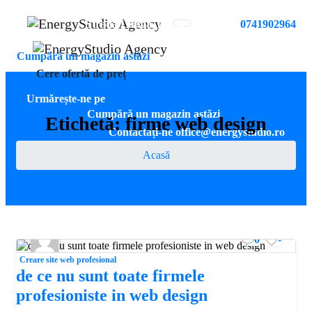
EnergyStudio Agency SRL
Strada Lungă, nr. 149, Brașov
0741902964
Cumpără un magazin astăzi
Cere ofertă de preț
Urmărește-ne pe
Cumpără un magazin astăzi
Etichetă:
firme web design
Contactați-ne office@energystudio.ro
Acasă
0
-
Creare site web profesional
de ce nu sunt toate firmele
profesioniste in web design