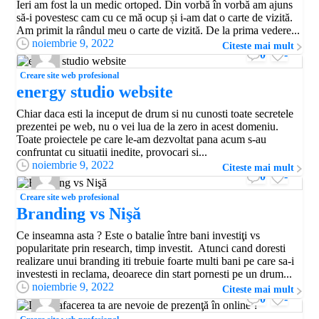
Ieri am fost la un medic ortoped. Din vorbă în vorbă am ajuns
să-i povestesc cam cu ce mă ocup și i-am dat o carte de vizită.
Am primit la rândul meu o carte de vizită. De la prima vedere...
noiembrie 9, 2022
Citeste mai mult
0
-
Creare site web profesional
energy studio website
Chiar daca esti la inceput de drum si nu cunosti toate secretele
prezentei pe web, nu o vei lua de la zero in acest domeniu.
Toate proiectele pe care le-am dezvoltat pana acum s-au
confruntat cu situatii inedite, provocari si...
noiembrie 9, 2022
Citeste mai mult
0
-
Creare site web profesional
Branding vs Nişă
Ce inseamna asta ? Este o batalie între bani investiţi vs
popularitate prin research, timp investit. Atunci cand doresti
realizare unui branding iti trebuie foarte multi bani pe care sa-i
investesti in reclama, deoarece din start pornesti pe un drum...
noiembrie 9, 2022
Citeste mai mult
0
-