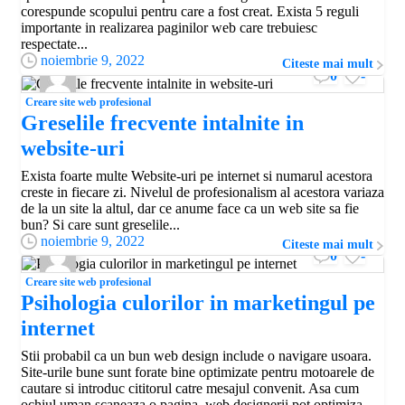
corespunde scopului pentru care a fost creat. Exista 5 reguli
importante in realizarea paginilor web care trebuiesc
respectate...
noiembrie 9, 2022
Citeste mai mult
0
-
Creare site web profesional
Greselile frecvente intalnite in
website-uri
Exista foarte multe Website-uri pe internet si numarul acestora
creste in fiecare zi. Nivelul de profesionalism al acestora variaza
de la un site la altul, dar ce anume face ca un web site sa fie
bun? Si care sunt greselile...
noiembrie 9, 2022
Citeste mai mult
0
-
Creare site web profesional
Psihologia culorilor in marketingul pe
internet
Stii probabil ca un bun web design include o navigare usoara.
Site-urile bune sunt forate bine optimizate pentru motoarele de
cautare si introduc cititorul catre mesajul convenit. Asa cum
ochiul uman scaneaza o pagina, web designerii pot optimiza