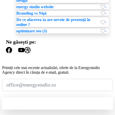
design
-
energy studio website
-
Branding vs Nişă
De ce afacerea ta are nevoie de prezenţă în
-
online ?
-
optimizare seo (3)
Ne găsești pe:
Abonează-te
la
Newsletter
Primiți cele mai recente actualizări, oferte de la Energystudio
Agency direct în căsuța de e-mail, gratuit.