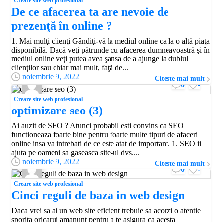
Creare site web profesional
De ce afacerea ta are nevoie de
prezenţă în online ?
1. Mai mulţi clienţi Gândiţi-vă la mediul online ca la o altă piaţa
disponibilă. Dacă veţi pătrunde cu afacerea dumneavoastră şi în
mediul online veţi putea avea şansa de a ajunge la dublul
clienţilor sau chiar mai mult, faţă de...
noiembrie 9, 2022
Citeste mai mult
0
-
Creare site web profesional
optimizare seo (3)
Ai auzit de SEO ? Atunci probabil esti convins ca SEO
functioneaza foarte bine pentru foarte multe tipuri de afaceri
online insa va intrebati de ce este atat de important. 1. SEO ii
ajuta pe oameni sa gaseasca site-ul dvs....
noiembrie 9, 2022
Citeste mai mult
0
-
Creare site web profesional
Cinci reguli de baza in web design
Daca vrei sa ai un web site eficient trebuie sa acorzi o atentie
sporita oricarui amanunt pentru a te asigura ca acesta