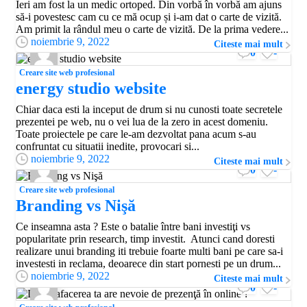
Ieri am fost la un medic ortoped. Din vorbă în vorbă am ajuns
să-i povestesc cam cu ce mă ocup și i-am dat o carte de vizită.
Am primit la rândul meu o carte de vizită. De la prima vedere...
noiembrie 9, 2022
Citeste mai mult
0
-
Creare site web profesional
energy studio website
Chiar daca esti la inceput de drum si nu cunosti toate secretele
prezentei pe web, nu o vei lua de la zero in acest domeniu.
Toate proiectele pe care le-am dezvoltat pana acum s-au
confruntat cu situatii inedite, provocari si...
noiembrie 9, 2022
Citeste mai mult
0
-
Creare site web profesional
Branding vs Nişă
Ce inseamna asta ? Este o batalie între bani investiţi vs
popularitate prin research, timp investit. Atunci cand doresti
realizare unui branding iti trebuie foarte multi bani pe care sa-i
investesti in reclama, deoarece din start pornesti pe un drum...
noiembrie 9, 2022
Citeste mai mult
0
-