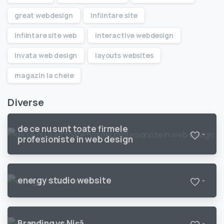
great webdesign
infiintare site
infiintare site web
interactive webdesign
invata web design
layouts websites
magazin la cheie
Diverse
de ce nu sunt toate firmele
-
profesioniste in web design
energy studio website
-
Branding vs Nişă
-