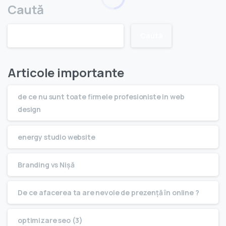
Caută
Caută
Articole importante
de ce nu sunt toate firmele profesioniste in web
design
energy studio website
Branding vs Nişă
De ce afacerea ta are nevoie de prezenţă în online ?
optimizare seo (3)