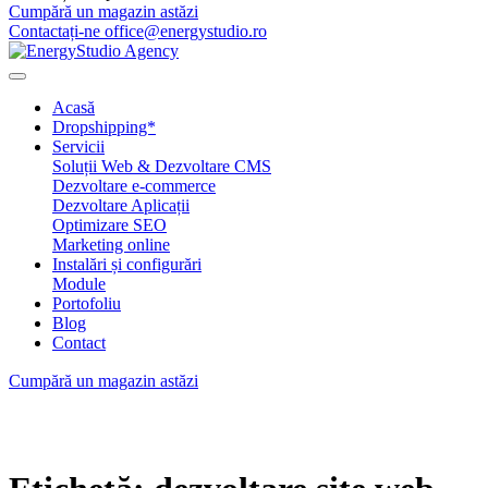
Cumpără un magazin astăzi
Contactați-ne office@energystudio.ro
Acasă
Dropshipping*
Servicii
Soluții Web & Dezvoltare CMS
Dezvoltare e-commerce
Dezvoltare Aplicații
Optimizare SEO
Marketing online
Instalări și configurări
Module
Portofoliu
Blog
Contact
Cumpără un magazin astăzi