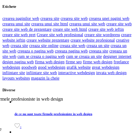
Etichete
crearea paginilor web
crearea site
crearea site web
crearea unei pagini web
crearea unui site
crearea unui site html
crearea unui site web
creare site web
creare site web de prezentare
creare site web html
creare site web ieftin
creare site web pret
Creare site web profesional
creare site wordpress
creare
website ieftin
creare website prezentare
creare website profesional
creative
web
creaza site
creaza site online
creaza site web
creaza un site
creaza un
site web
creeaza o pagina web
creeaza pagina web
creeaza site
creeaza un
site web
cum se creaza o pagina web
cum se creaza un site
designer internet
design pagina web
firma web design
firme seo
firme web design
freelance
webdesign
goodweb
good webdesign
grafik website
great webdesign
infiintare site
infiintare site web
interactive webdesign
invata web design
layouts websites
magazin la cheie
Diverse
de ce nu sunt toate firmele profesioniste in web design
-