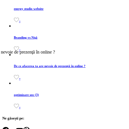
energy studio website
-
Branding vs Nişă
-
De ce afacerea ta are nevoie de prezenţă în online ?
-
optimizare seo (3)
-
Ne găsești pe: