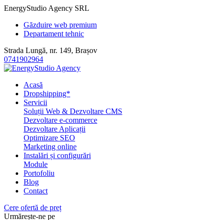
EnergyStudio Agency SRL
Găzduire web premium
Departament tehnic
Strada Lungă, nr. 149, Brașov
0741902964
Acasă
Dropshipping*
Servicii
Soluții Web & Dezvoltare CMS
Dezvoltare e-commerce
Dezvoltare Aplicații
Optimizare SEO
Marketing online
Instalări și configurări
Module
Portofoliu
Blog
Contact
Cere ofertă de preț
Urmărește-ne pe