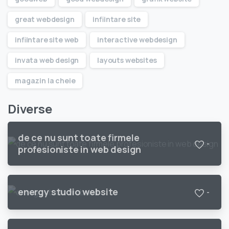
great webdesign
infiintare site
infiintare site web
interactive webdesign
invata web design
layouts websites
magazin la cheie
Diverse
de ce nu sunt toate firmele
-
profesioniste in web design
energy studio website
-