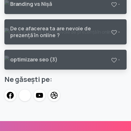
Branding vs Nişă
-
De ce afacerea ta are nevoie de
-
prezenţă în online ?
optimizare seo (3)
-
Ne găsești pe: