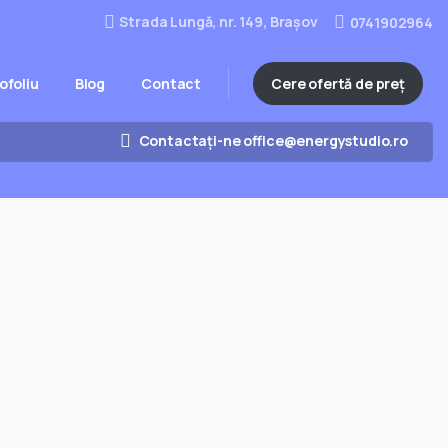
Strada Lungă, nr. 149, Brașov
0741902964
Cere ofertă de preț
ofoliu
Blog
Contact
Contactați-ne office@energystudio.ro