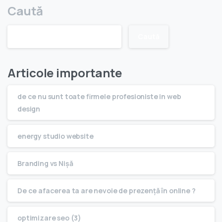
Caută
Caută
Articole importante
de ce nu sunt toate firmele profesioniste in web
design
energy studio website
Branding vs Nişă
De ce afacerea ta are nevoie de prezenţă în online ?
optimizare seo (3)