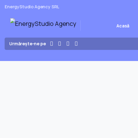
EnergyStudio Agency SRL
Acasă
Urmărește-ne pe
Creare site web profesional
de ce nu sunt toate firmele p
Ieri am fost la un medic ortoped. Din vorbă în vorbă am aj
de vizită. Am primit la rândul meu o carte de vizită. De la pr