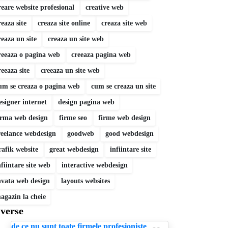
reare website profesional
creative web
reaza site
creaza site online
creaza site web
reaza un site
creaza un site web
reeaza o pagina web
creeaza pagina web
reeaza site
creeaza un site web
um se creaza o pagina web
cum se creaza un site
esigner internet
design pagina web
irma web design
firme seo
firme web design
reelance webdesign
goodweb
good webdesign
rafik website
great webdesign
infiintare site
nfiintare site web
interactive webdesign
nvata web design
layouts websites
agazin la cheie
verse
de ce nu sunt toate firmele profesioniste