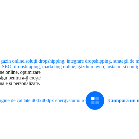
ne online, optimizare
gn pentru a-ți crește
nale și personalizate.
Cumpară un m