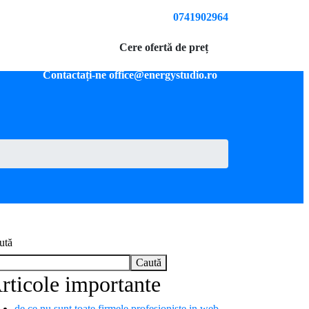
Strada Lungă, nr. 149, Brașov
0741902964
iu
Blog
Contact
Cere ofertă de preț
Contactați-ne office@energystudio.ro
ută
Caută
rticole importante
de ce nu sunt toate firmele profesioniste in web