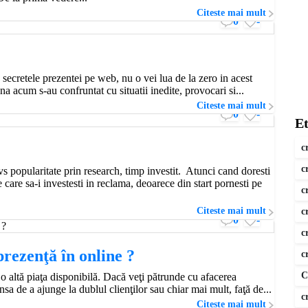
Citeste mai mult
0
-
 secretele prezentei pe web, nu o vei lua de la zero in acest
 acum s-au confruntat cu situatii inedite, provocari si...
Citeste mai mult
0
-
Et
c
c
 vs popularitate prin research, timp investit. Atunci cand doresti
e care sa-i investesti in reclama, deoarece din start pornesti pe
c
Citeste mai mult
c
0
-
c
prezenţă în online ?
c
C
 o altă piaţa disponibilă. Dacă veţi pătrunde cu afacerea
a de a ajunge la dublul clienţilor sau chiar mai mult, faţă de...
c
Citeste mai mult