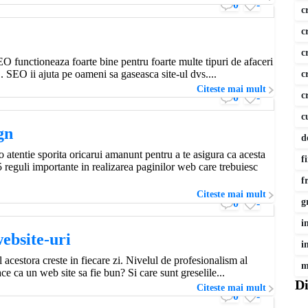
0
-
c
c
c
O functioneaza foarte bine pentru foarte multe tipuri de afaceri
1. SEO ii ajuta pe oameni sa gaseasca site-ul dvs....
c
Citeste mai mult
c
0
-
c
gn
d
 o atentie sporita oricarui amanunt pentru a te asigura ca acesta
f
5 reguli importante in realizarea paginilor web care trebuiesc
f
Citeste mai mult
g
0
-
i
website-uri
i
 acestora creste in fiecare zi. Nivelul de profesionalism al
m
ace ca un web site sa fie bun? Si care sunt greselile...
Di
Citeste mai mult
0
-