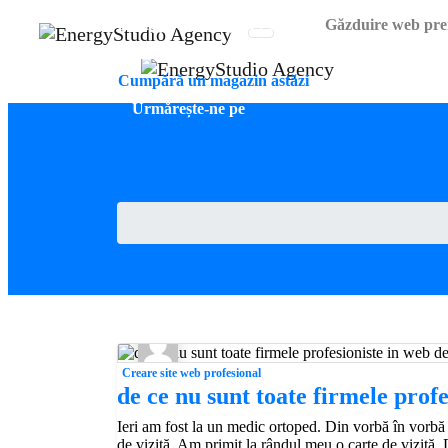
EnergyStudio Agency SRL
Găzduire web pr
Acasă
Cumpără un magazin astăzi
Urmărește-ne pe
Creare site web profesional
de ce nu sunt toate firmele prof
Ieri am fost la un medic ortoped. Din vorbă în vorbă
de vizită. Am primit la rândul meu o carte de vizită. 