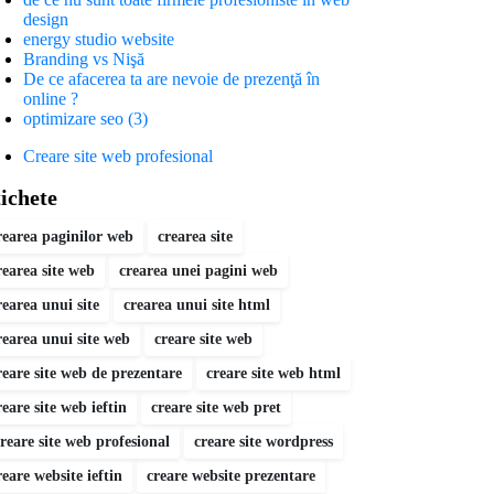
design
energy studio website
Branding vs Nişă
De ce afacerea ta are nevoie de prezenţă în
online ?
optimizare seo (3)
Creare site web profesional
ichete
rearea paginilor web
crearea site
rearea site web
crearea unei pagini web
rearea unui site
crearea unui site html
rearea unui site web
creare site web
reare site web de prezentare
creare site web html
reare site web ieftin
creare site web pret
reare site web profesional
creare site wordpress
reare website ieftin
creare website prezentare