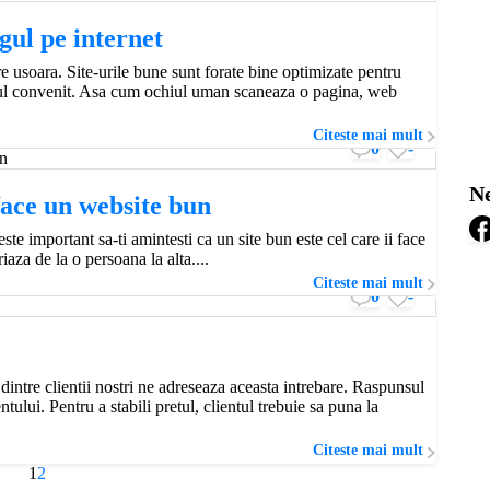
gul pe internet
 usoara. Site-urile bune sunt forate bine optimizate pentru
sajul convenit. Asa cum ochiul uman scaneaza o pagina, web
Citeste mai mult
0
-
Ne
face un website bun
te important sa-ti amintesti ca un site bun este cel care ii face
aza de la o persoana la alta....
Citeste mai mult
0
-
 dintre clientii nostri ne adreseaza aceasta intrebare. Raspunsul
tului. Pentru a stabili pretul, clientul trebuie sa puna la
Citeste mai mult
1
2