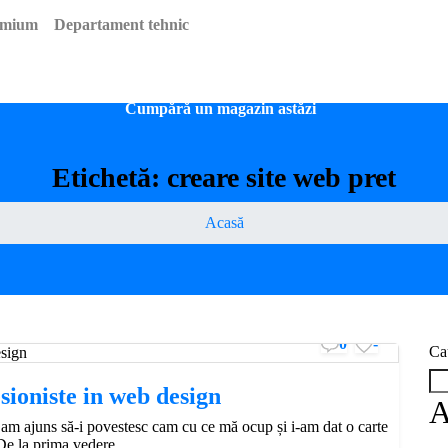
emium
Departament tehnic
Dropshipping*
Servicii
Instalări și configurări
Portofol
Cumpără un magazin astăzi
Etichetă:
creare site web pret
Acasă
0
-
Ca
esioniste in web design
A
 am ajuns să-i povestesc cam cu ce mă ocup și i-am dat o carte
De la prima vedere...