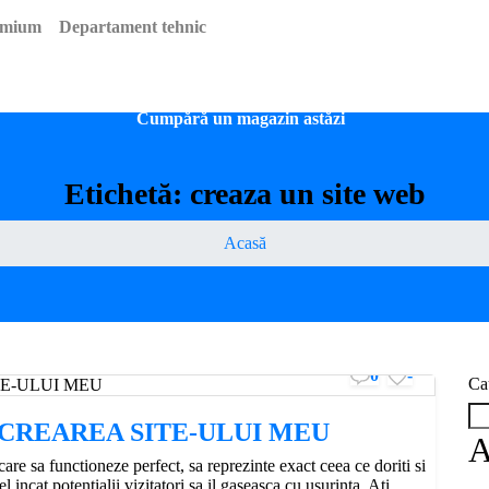
emium
Departament tehnic
Dropshipping*
Servicii
Instalări și configurări
Portofol
Cumpără un magazin astăzi
Etichetă:
creaza un site web
Acasă
0
-
Ca
CREAREA SITE-ULUI MEU
A
care sa functioneze perfect, sa reprezinte exact ceea ce doriti si
 incat potentialii vizitatori sa il gaseasca cu usurinta. Ati...