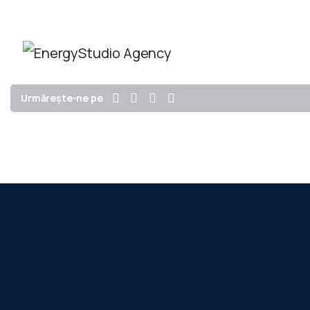
EnergyStudio Agency SRL
Acasă
Urmărește-ne pe