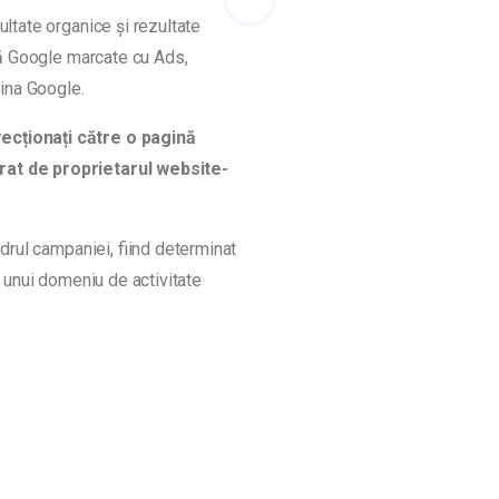
ultate organice și rezultate
ină Google marcate cu Ads,
gina Google.
recționați către o pagină
trat de proprietarul website-
adrul campaniei, fiind determinat
l unui domeniu de activitate