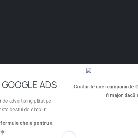
Ă GOOGLE ADS
Costurile unei campanii de G
fi major dacă 
de advertising plătit pe
este destul de simplu:
 formule cheie pentru a
ții