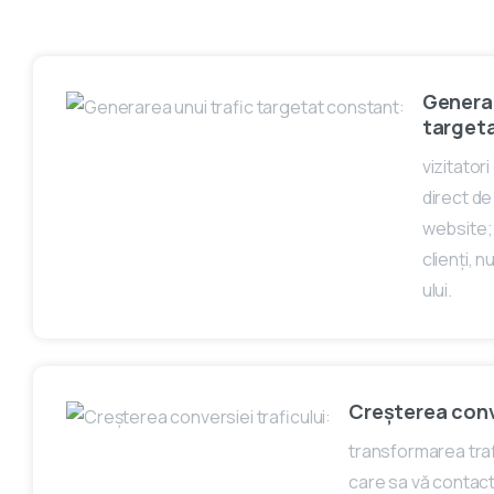
Generar
target
vizitator
direct de
website;
clienți, n
ului.
Creșterea conve
transformarea trafic
care sa vă contac