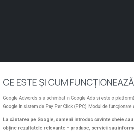
CE ESTE ȘI CUM FUNCȚIONEAZ
Google Adwords s-a schimbat in Google Ads si este o platformă 
Google în sistem de Pay Per Click (PPC). Modul de funcționare 
La căutarea pe Google, oamenii introduc cuvinte cheie sau
obține rezultatele relevante – produse, servicii sau informa