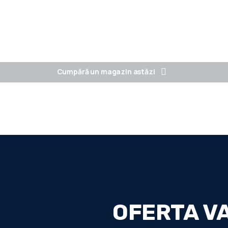
Dropshipping*
Servicii
Instalări și configurări
Port
Cumpără un magazin astăzi
OFERTA V