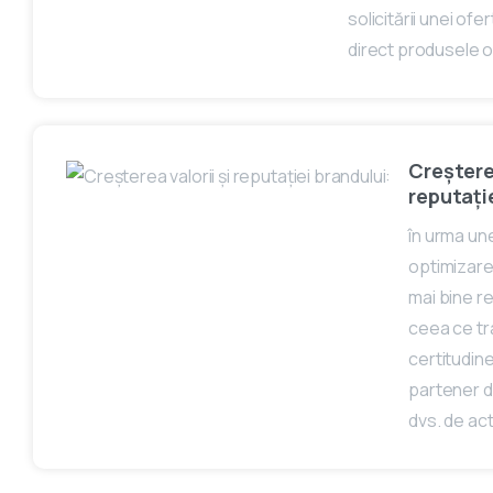
solicitării unei of
direct produsele o
Creșterea
reputați
în urma un
optimizare 
mai bine r
ceea ce tra
certitudin
partener d
dvs. de act