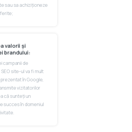
erte sau sa achiziționeze
ferite;
 valorii și
ei brandului:
ei campanii de
SEO site-ul va fi mult
eprezentat în Google,
nsmite vizitatorilor
ea că sunteți un
e succes în domeniul
ivitate.