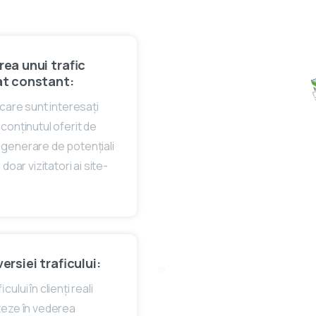
ea unui trafic
at constant:
i care sunt interesați
 conținutul oferit de
 generare de potențiali
u doar vizitatori ai site-
rsiei traficului:
ului în clienți reali
teze în vederea