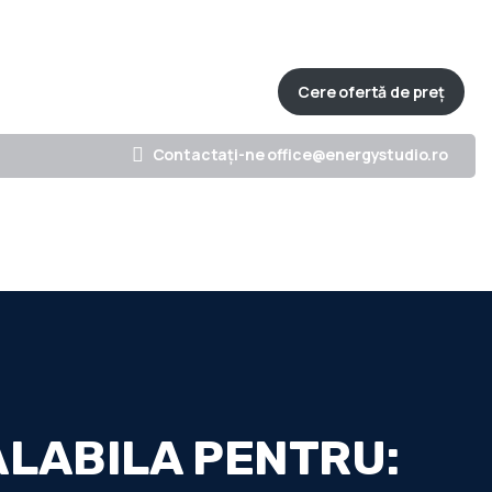
Strada Lungă, nr. 149, Brașov
0741902964
Cere ofertă de preț
ofoliu
Blog
Contact
Contactați-ne office@energystudio.ro
ALABILA PENTRU: