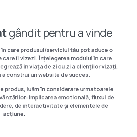
at
gândit pentru a vinde
ul în care produsul/serviciul tău pot aduce o
 care îi vizezi. Înțelegerea modului în care
grează in viața de zi cu zi a clienților vizați,
u a construi un website de succes.
de produs, luăm în considerare urmatoarele
ânzărilor: implicarea emotională, fluxul de
dere, de interactivitate și elementele de
acțiune.