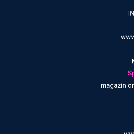
I
www
Sp
magazin on
www