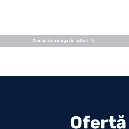
Dropshipping*
Servicii
Instalări și configurări
Port
Cumpără un magazin astăzi
Ofertă