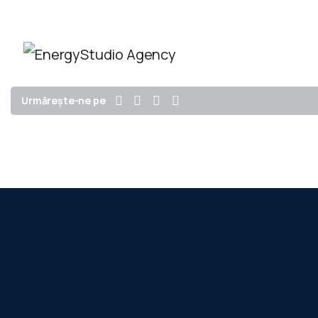
EnergyStudio Agency SRL
Acasă
Urmărește-ne pe