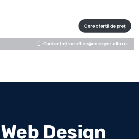
Strada Lungă, nr. 149, Brașov
0741902964
Cere ofertă de preț
ofoliu
Blog
Contact
Contactați-ne office@energystudio.ro
 Web Design