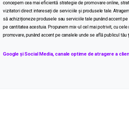
concepem
cea
mai
eficientă
strategie de promovare online, stra
vizitatori direct
interesați
de serviciile
și
produsele tale. Atrage
să
achiziționeze
produsele
sau
serviciile tale
punând
accent pe
pe cantitatea acestuia. Propunem mix-ul cel mai potrivit, cu cele
promovare,
punând
accent pe canalele unde
se
află
publicul
tău
Google și Social Media, canale optime de atragere a clien