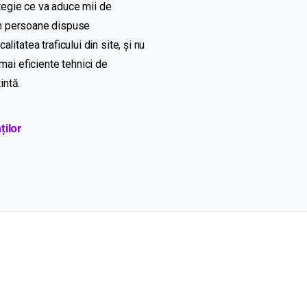
tegie ce
va
aduce
mii
de
m persoane dispuse
calitatea
traficului
din
site
,
și
nu
 mai
eficiente
tehnici de
țintă.
ților