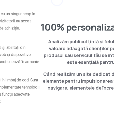
 cu un singur scop în
izitatorii au acces
100% personaliz
de achiziție.
Analizăm publicul țintă și fel
și abilități din
valoare adăugată clienților pe
web și dispozitive
produsul sau serviciul tău se inte
este esențială pentr
 funcționează în armonie
Când realizăm un site dedicat 
în limbaj de cod. Sunt
elemente pentru impulsionarea v
 implementate tehnologii
navigare, elementele de încre
u funcții adecvate
.